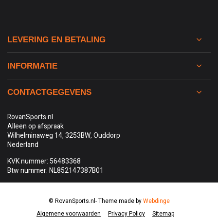
LEVERING EN BETALING
INFORMATIE
CONTACTGEGEVENS
RovanSports.nl
Alleen op afspraak
Wilhelminaweg 14, 3253BW, Ouddorp
Nederland
KVK nummer: 56483368
Btw nummer: NL852147387B01
© RovanSports.nl
- Theme made by
Webdinge
Algemene voorwaarden
Privacy Policy
Sitemap