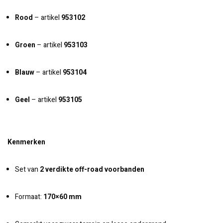
Rood
– artikel
953102
Groen
– artikel
953103
Blauw
– artikel
953104
Geel
– artikel
953105
Kenmerken
Set van
2 verdikte off-road voorbanden
Formaat:
170×60 mm