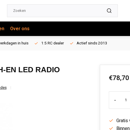
en
Over ons
erkdagen in huis
1:5 RC dealer
Actief sinds 2013
H-EN LED RADIO
€78,70
ades
-
Gratis
Binnen