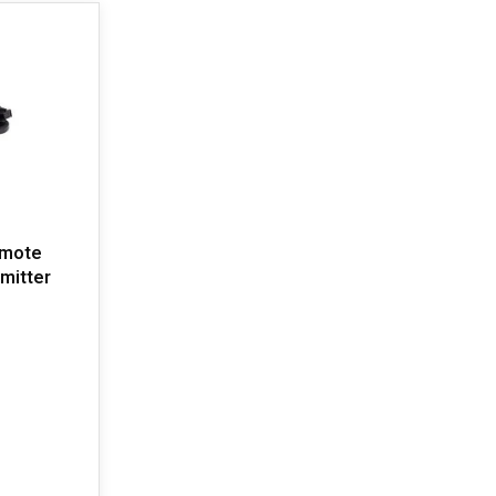
emote
smitter