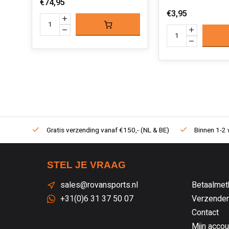
€74,95
€3,95
Gratis verzending vanaf €150,- (NL & BE)
Binnen 1-2 
STEL JE VRAAG
sales@rovansports.nl
Betaalmet
+31(0)6 31 37 50 07
Verzenden
Contact
Mijn accou