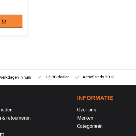
1:5 RC dealer
Actief sinds 2013
werkdagen in huis
INFORMATIE
hoden
Over ons
 & retourneren
Merken
Categorieën
nt