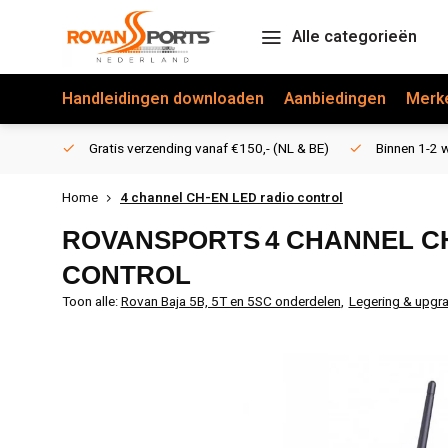
Alle categorieën
Handleidingen downloaden
Aanbiedingen
Merk
Gratis verzending vanaf €150,- (NL & BE)
Binnen 1-2 w
Home
4 channel CH-EN LED radio control
ROVANSPORTS
4 CHANNEL C
CONTROL
Toon alle:
Rovan Baja 5B, 5T en 5SC onderdelen
,
Legering & upgr