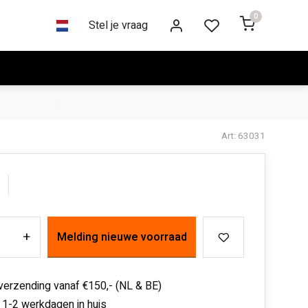
0
Stel je vraag
Art: 63031
+
Melding nieuwe voorraad
 verzending vanaf €150,- (NL & BE)
 1-2 werkdagen in huis