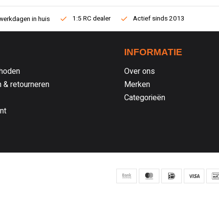
1:5 RC dealer
Actief sinds 2013
werkdagen in huis
INFORMATIE
hoden
Over ons
 & retourneren
Merken
Categorieën
nt