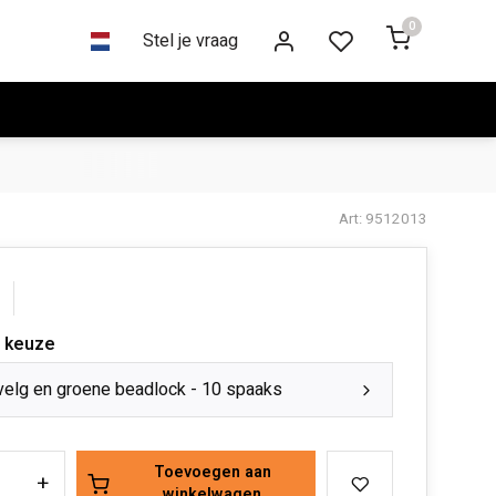
0
Stel je vraag
Art: 9512013
 keuze
velg en groene beadlock - 10 spaaks
Toevoegen aan
+
winkelwagen