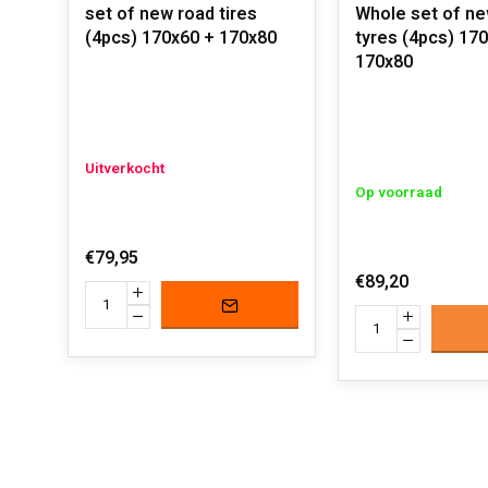
set of new road tires
Whole set of ne
(4pcs) 170x60 + 170x80
tyres (4pcs) 17
170x80
Uitverkocht
Op voorraad
€79,95
€89,20