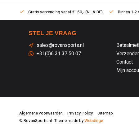
Gratis verzending vanaf €150,- (NL & BE)
Binnen 1-2 
STEL JE VRAAG
sales@rovansports.nl
Betaalmet
+31(0)6 31 37 50 07
Verzenden
Contact
Mijn accou
Algemene voorwaarden
Privacy Policy
Sitemap
© RovanSports.nl
- Theme made by
Webdinge