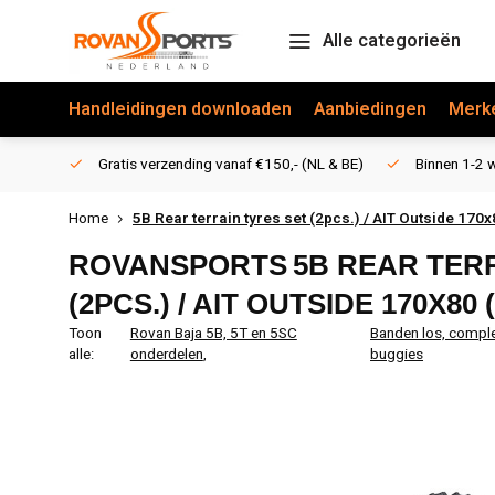
Alle categorieën
Handleidingen downloaden
Aanbiedingen
Merk
Gratis verzending vanaf €150,- (NL & BE)
Binnen 1-2 w
Home
5B Rear terrain tyres set (2pcs.) / AIT Outside 170x
ROVANSPORTS
5B REAR TER
(2PCS.) / AIT OUTSIDE 170X80 
Toon
Rovan Baja 5B, 5T en 5SC
Banden los, comple
alle:
onderdelen
,
buggies