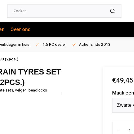
en
Over ons
erkdagen in huis
1:5 RC dealer
Actief sinds 2013
80 (2pcs.)
RAIN TYRES SET
€49,45
(2PCS.)
te sets, velgen, beadlocks
Maak een
Zwarte 
-