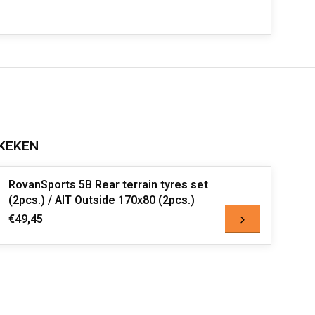
KEKEN
RovanSports 5B Rear terrain tyres set
(2pcs.) / AIT Outside 170x80 (2pcs.)
€49,45