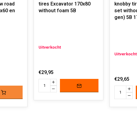
w road
tires Excavator 170x80
knobby ti
0x60 en
without foam 5B
set witho
gen) 5B 1
Uitverkocht
Uitverkocht
€29,95
€29,65