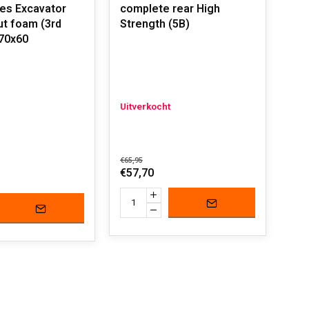
res Excavator
complete rear High
ut foam (3rd
Strength (5B)
70x60
Uitverkocht
€65,95
€57,70