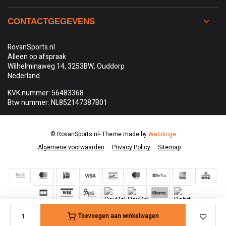
CONTACTGEGEVENS
RovanSports.nl
Alleen op afspraak
Wilhelminaweg 14, 3253BW, Ouddorp
Nederland
KVK nummer: 56483368
Btw nummer: NL852147387B01
© RovanSports.nl
- Theme made by
Webdinge
Algemene voorwaarden
Privacy Policy
Sitemap
Toevoegen aan winkelwagen