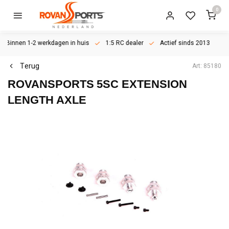
0
Binnen 1-2 werkdagen in huis
1:5 RC dealer
Actief sinds 2013
Terug
Art: 85180
ROVANSPORTS
5SC EXTENSION
LENGTH AXLE