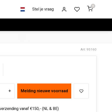
0
Stel je vraag
Art: 95160
+
Melding nieuwe voorraad
 verzending vanaf €150,- (NL & BE)