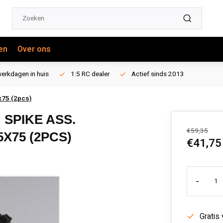
en
Over ons
erkdagen in huis
1:5 RC dealer
Actief sinds 2013
x75 (2pcs)
 SPIKE ASS.
€59,35
X75 (2PCS)
€41,75
-
Gratis