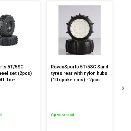
rts 5T/5SC
RovanSports 5T/5SC Sand
Rov
eel set (2pcs)
tyres rear with nylon hubs
tyr
MT Tire
(10 spoke rims) - 2pcs.
hub
19
d
Op voorraad
Op 