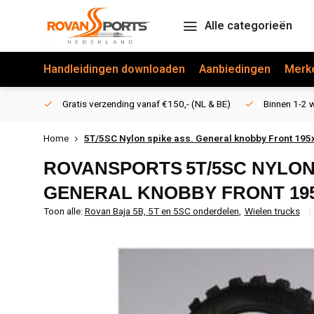
Alle categorieën
Handleidingen downloaden
Aanbiedingen
Merk
Gratis verzending vanaf €150,- (NL & BE)
Binnen 1-2 w
Home
5T/5SC Nylon spike ass. General knobby Front 195
ROVANSPORTS
5T/5SC NYLON
GENERAL KNOBBY FRONT 195
Toon alle:
Rovan Baja 5B, 5T en 5SC onderdelen
,
Wielen trucks