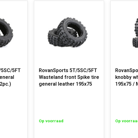
/5SC/5FT
RovanSports 5T/5SC/5FT
RovanSpo
general
Wasteland front Spike tire
knobby wh
2pc.)
general leather 195x75
195x75 / 
Op voorraad
Op voorraa