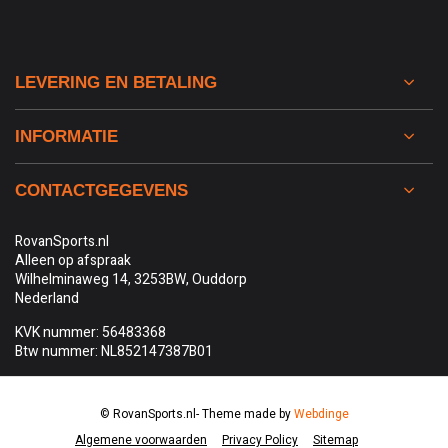
LEVERING EN BETALING
INFORMATIE
CONTACTGEGEVENS
RovanSports.nl
Alleen op afspraak
Wilhelminaweg 14, 3253BW, Ouddorp
Nederland
KVK nummer: 56483368
Btw nummer: NL852147387B01
© RovanSports.nl
- Theme made by
Webdinge
Algemene voorwaarden
Privacy Policy
Sitemap