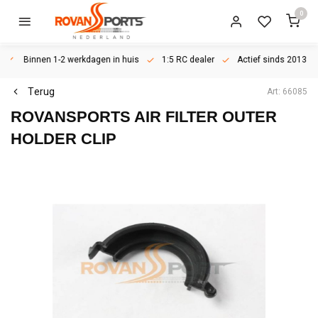
0
Binnen 1-2 werkdagen in huis
1:5 RC dealer
Actief sinds 2013
Terug
Art: 66085
ROVANSPORTS
AIR FILTER OUTER
HOLDER CLIP