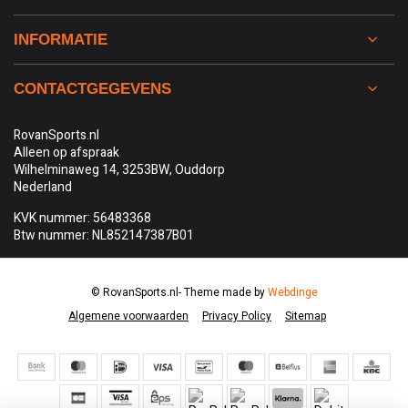
INFORMATIE
CONTACTGEGEVENS
RovanSports.nl
Alleen op afspraak
Wilhelminaweg 14, 3253BW, Ouddorp
Nederland
KVK nummer: 56483368
Btw nummer: NL852147387B01
© RovanSports.nl
- Theme made by
Webdinge
Algemene voorwaarden
Privacy Policy
Sitemap