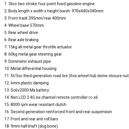
1. 36cc two stroke four point fixed gasoline engine
2. Body length x width x height lxwxh: 970x440x340mm
3. Front track 395mm/rear 400mm
4. Wheel base 570mm
5. Rear wheel drive
6. Rear axle braking
7. 15kg all metal gear throttle actuator
8. 60kg metal gear steering gear
9. Dominator exhaust pipe
10. Metal differential housing
11. 5t/5sc third generation road tire (five wheel hub dome closure nut
12. 6mm plastic damping
13. Sc6v2000 Ma battery
14. Non LCD 2.4G six channel remote controller rc-x6
15. 8000 rpm wear resistant clutch
16. Second generation reinforced front and rear suspension
17. Front and rear anti roll bars
18. 9mm halfshaft (dog bone)