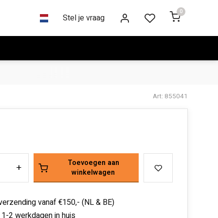
0
Stel je vraag
Art: 855041
Toevoegen aan
+
winkelwagen
 verzending vanaf €150,- (NL & BE)
 1-2 werkdagen in huis