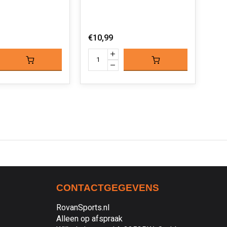
€18
€10,99
CONTACTGEGEVENS
RovanSports.nl
Alleen op afspraak