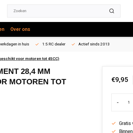
en
Over ons
erkdagen in huis
1:5 RC dealer
Actief sinds 2013
geschikt voor motoren tot 45CC)
MENT 28,4 MM
€9,95
OR MOTOREN TOT
-
Gratis
Binnen