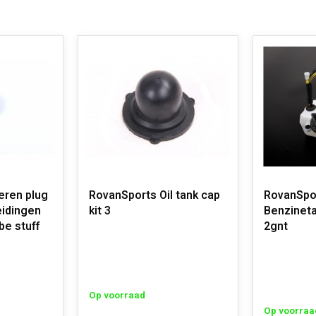
eren plug
RovanSports Oil tank cap
RovanSpo
eidingen
kit 3
Benzinet
be stuff
2gnt
Op voorraad
Op voorraa