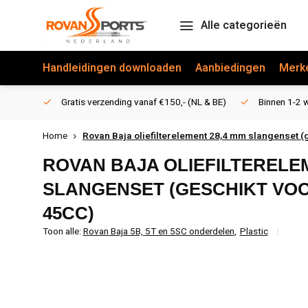
Alle categorieën
Handleidingen downloaden
Aanbiedingen
Merk
Gratis verzending vanaf €150,- (NL & BE)
Binnen 1-2 w
Home
Rovan Baja oliefilterelement 28,4 mm slangenset (
ROVAN BAJA OLIEFILTERELE
SLANGENSET (GESCHIKT VO
45CC)
Toon alle:
Rovan Baja 5B, 5T en 5SC onderdelen
,
Plastic