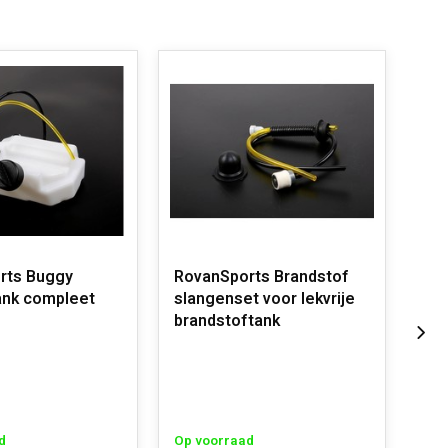
rts Buggy
RovanSports Brandstof
Rov
ank compleet
slangenset voor lekvrije
ben
brandstoftank
Op 
d
Op voorraad