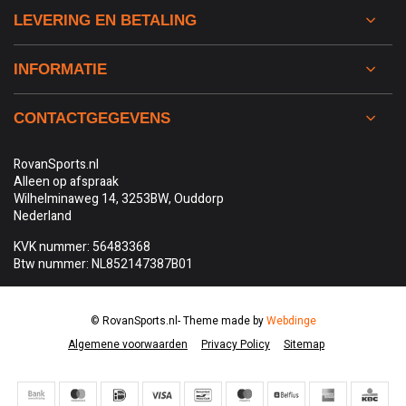
LEVERING EN BETALING
INFORMATIE
CONTACTGEGEVENS
RovanSports.nl
Alleen op afspraak
Wilhelminaweg 14, 3253BW, Ouddorp
Nederland
KVK nummer: 56483368
Btw nummer: NL852147387B01
© RovanSports.nl
- Theme made by
Webdinge
Algemene voorwaarden
Privacy Policy
Sitemap