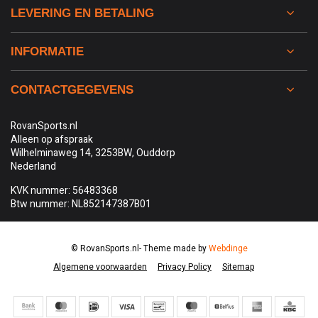
LEVERING EN BETALING
INFORMATIE
CONTACTGEGEVENS
RovanSports.nl
Alleen op afspraak
Wilhelminaweg 14, 3253BW, Ouddorp
Nederland
KVK nummer: 56483368
Btw nummer: NL852147387B01
© RovanSports.nl
- Theme made by
Webdinge
Algemene voorwaarden
Privacy Policy
Sitemap