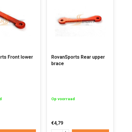
ts Front lower
RovanSports Rear upper
brace
d
Op voorraad
€4,79