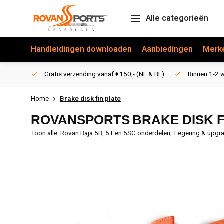
Alle categorieën
Handleidingen downloaden
Aanbiedingen
Merk
Gratis verzending vanaf €150,- (NL & BE)
Binnen 1-2 w
Home
Brake disk fin plate
ROVANSPORTS
BRAKE DISK F
Toon alle:
Rovan Baja 5B, 5T en 5SC onderdelen
,
Legering & upgr