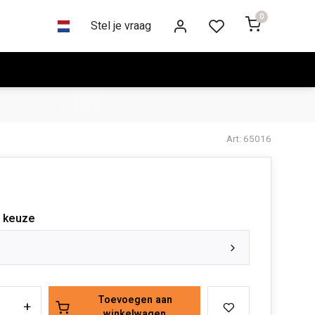
0
Stel je vraag
Art: 65016
 keuze
Toevoegen aan
+
winkelwagen