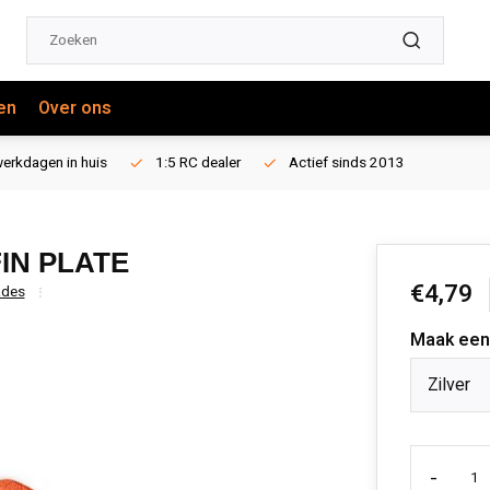
en
Over ons
erkdagen in huis
1:5 RC dealer
Actief sinds 2013
IN PLATE
€4,79
ades
Maak een
Zilver
-