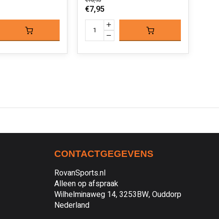
€10,95
€10,
€7,95
€7,
CONTACTGEGEVENS
RovanSports.nl
Alleen op afspraak
Wilhelminaweg 14, 3253BW, Ouddorp
Nederland