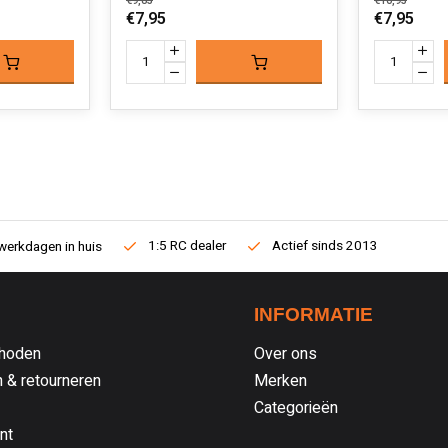
€9,85
€10,95
€7,95
€7,95
1:5 RC dealer
Actief sinds 2013
werkdagen in huis
INFORMATIE
hoden
Over ons
 & retourneren
Merken
Categorieën
nt