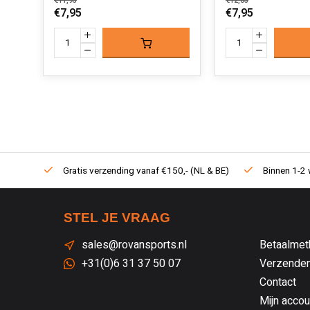
€11,95
€12,05
€7,95
€7,95
Gratis verzending vanaf €150,- (NL & BE)
Binnen 1-2 
STEL JE VRAAG
sales@rovansports.nl
Betaalmet
+31(0)6 31 37 50 07
Verzenden
Contact
Mijn accou