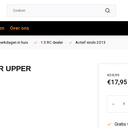
en
Over ons
erkdagen in huis
1:5 RC dealer
Actief sinds 2013
R UPPER
€24,95
€17,95
-
Gratis