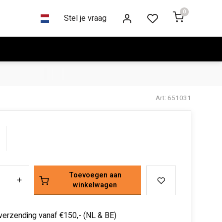
0
Stel je vraag
Art: 651031
Toevoegen aan
+
winkelwagen
 verzending vanaf €150,- (NL & BE)