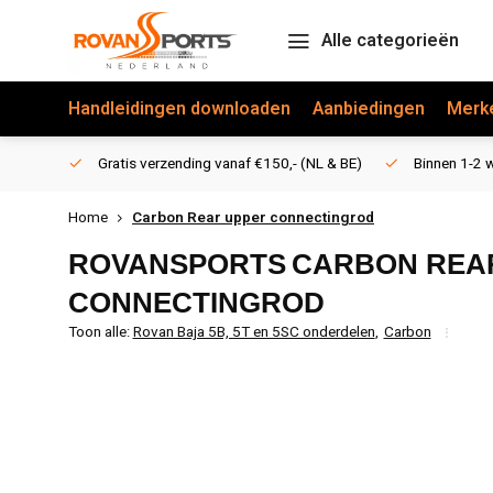
Alle categorieën
Handleidingen downloaden
Aanbiedingen
Merk
Gratis verzending vanaf €150,- (NL & BE)
Binnen 1-2 w
Home
Carbon Rear upper connectingrod
ROVANSPORTS
CARBON REA
CONNECTINGROD
Toon alle:
Rovan Baja 5B, 5T en 5SC onderdelen
,
Carbon