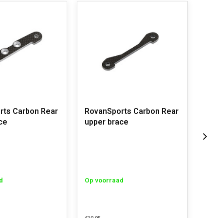
rts Carbon Rear
RovanSports Carbon Rear
Rov
ce
upper brace
Fro
d
Op voorraad
Op 