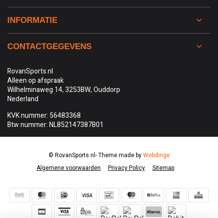
INFORMATIE
CONTACTGEGEVENS
RovanSports.nl
Alleen op afspraak
Wilhelminaweg 14, 3253BW, Ouddorp
Nederland
KVK nummer: 56483368
Btw nummer: NL852147387B01
© RovanSports.nl
- Theme made by
Webdinge
Algemene voorwaarden
Privacy Policy
Sitemap