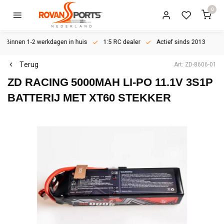
0
Binnen 1-2 werkdagen in huis
1:5 RC dealer
Actief sinds 2013
Terug
Art: ZD-8606-01
ZD RACING
5000MAH LI-PO 11.1V 3S1P
BATTERIJ MET XT60 STEKKER