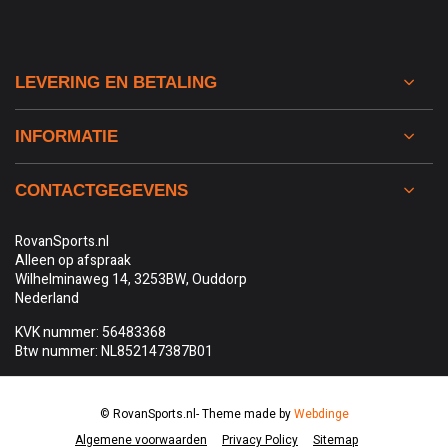
LEVERING EN BETALING
INFORMATIE
CONTACTGEGEVENS
RovanSports.nl
Alleen op afspraak
Wilhelminaweg 14, 3253BW, Ouddorp
Nederland
KVK nummer: 56483368
Btw nummer: NL852147387B01
© RovanSports.nl
- Theme made by
Webdinge
Algemene voorwaarden
Privacy Policy
Sitemap