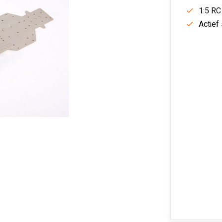
1:5 RC
Actief