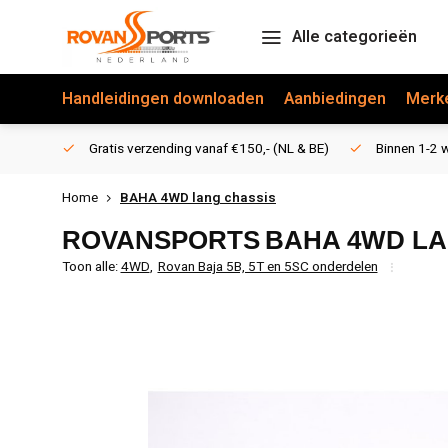
Alle categorieën
Handleidingen downloaden
Aanbiedingen
Merk
Gratis verzending vanaf €150,- (NL & BE)
Binnen 1-2 w
Home
BAHA 4WD lang chassis
ROVANSPORTS
BAHA 4WD LA
Toon alle:
4WD
,
Rovan Baja 5B, 5T en 5SC onderdelen