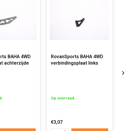
rts BAHA 4WD
RovanSports BAHA 4WD
BA
t achterzijde
verbindingsplaat links
ver
d
Op voorraad
Op 
€3,07
€3,