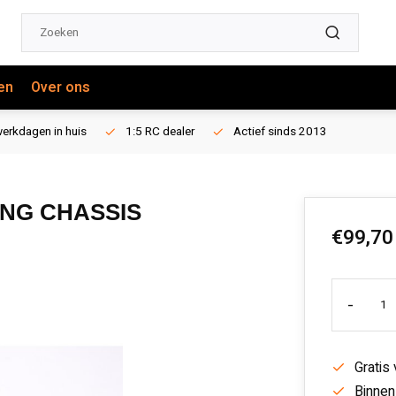
en
Over ons
erkdagen in huis
1:5 RC dealer
Actief sinds 2013
NG CHASSIS
€99,70
-
Gratis
Binnen