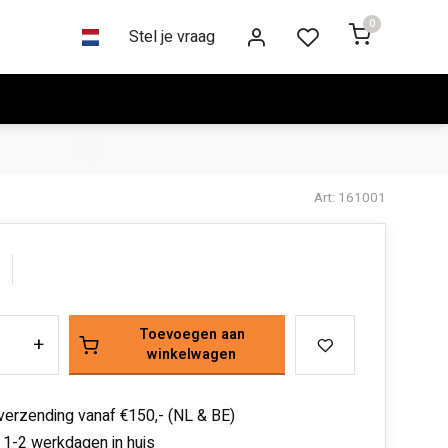
0
Stel je vraag
Art: 161001
Toevoegen aan
+
winkelwagen
 verzending vanaf €150,- (NL & BE)
 1-2 werkdagen in huis