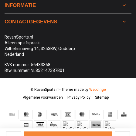
INFORMATIE
CONTACTGEGEVENS
RovanSports.nl
Alleen op afspraak
Wilhelminaweg 14, 3253BW, Ouddorp
Nederland
KVK nummer: 56483368
Btw nummer: NL852147387B01
© RovanSports.nl
- Theme made by
Webdinge
Algemene voorwaarden
Privacy Policy
Sitemap