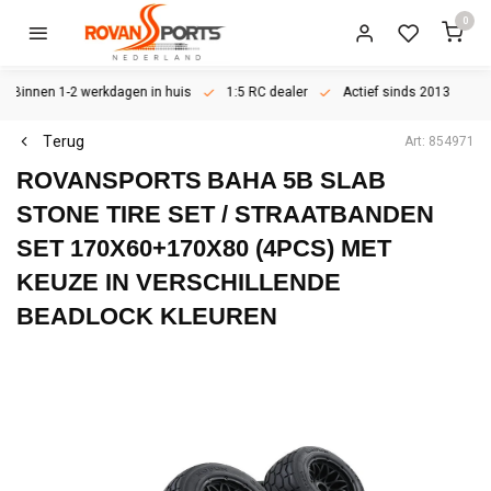
0
Binnen 1-2 werkdagen in huis
1:5 RC dealer
Actief sinds 2013
Terug
Art: 854971
ROVANSPORTS
BAHA 5B SLAB
STONE TIRE SET / STRAATBANDEN
SET 170X60+170X80 (4PCS) MET
KEUZE IN VERSCHILLENDE
BEADLOCK KLEUREN