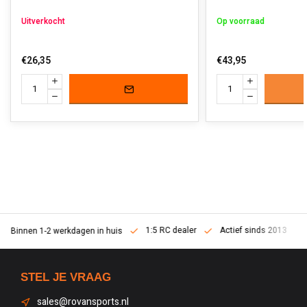
Uitverkocht
Op voorraad
€26,35
€43,95
1:5 RC dealer
Actief sinds 2013
Binnen 1-2 werkdagen in huis
STEL JE VRAAG
sales@rovansports.nl