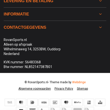
LEVERING EN BETALING
INFORMATIE
CONTACTGEGEVENS
RovanSports.nl
Alleen op afspraak
Wilhelminaweg 14, 3253BW, Ouddorp
Nederland
KVK nummer: 56483368
Btw nummer: NL852147387B01
© RovanSports.nl
- Theme made by
Webdinge
Algemene voorwaarden
Privacy Policy
Sitemap