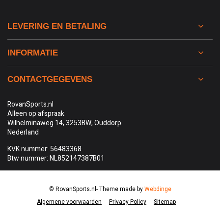
LEVERING EN BETALING
INFORMATIE
CONTACTGEGEVENS
RovanSports.nl
Alleen op afspraak
Wilhelminaweg 14, 3253BW, Ouddorp
Nederland
KVK nummer: 56483368
Btw nummer: NL852147387B01
© RovanSports.nl
- Theme made by
Webdinge
Algemene voorwaarden
Privacy Policy
Sitemap