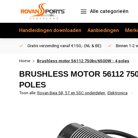
Alle categorieën
Handleidingen downloaden
Aanbiedingen
Merk
Gratis verzending vanaf €150,- (NL & BE)
Binnen 1-2 w
Home
Brushless motor 56112 750kv/6500W - 4 poles
BRUSHLESS MOTOR 56112 750
POLES
Toon alle:
Rovan Baja 5B, 5T en 5SC onderdelen
,
Elektronica