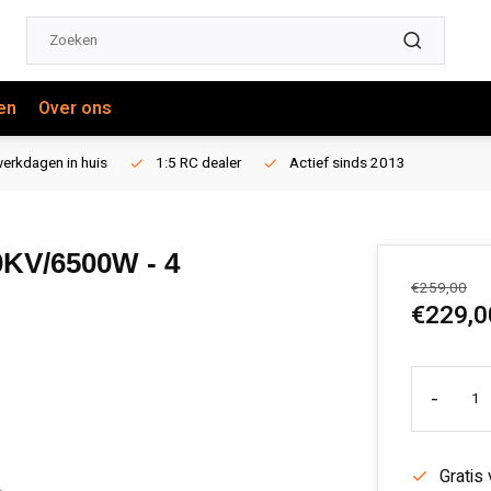
en
Over ons
erkdagen in huis
1:5 RC dealer
Actief sinds 2013
KV/6500W - 4
€259,00
€229,0
-
Gratis