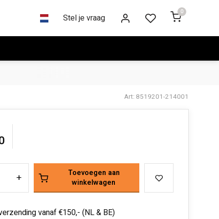
0
Stel je vraag
Art: 8519201-214001
0
Toevoegen aan
+
winkelwagen
 verzending vanaf €150,- (NL & BE)