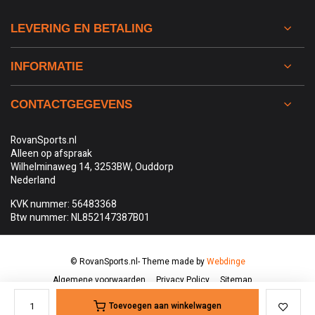
LEVERING EN BETALING
INFORMATIE
CONTACTGEGEVENS
RovanSports.nl
Alleen op afspraak
Wilhelminaweg 14, 3253BW, Ouddorp
Nederland
KVK nummer: 56483368
Btw nummer: NL852147387B01
© RovanSports.nl
- Theme made by
Webdinge
Algemene voorwaarden
Privacy Policy
Sitemap
Toevoegen aan winkelwagen