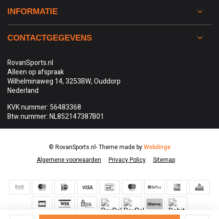
INFORMATIE
CONTACTGEGEVENS
RovanSports.nl
Alleen op afspraak
Wilhelminaweg 14, 3253BW, Ouddorp
Nederland
KVK nummer: 56483368
Btw nummer: NL852147387B01
© RovanSports.nl
- Theme made by
Webdinge
Algemene voorwaarden
Privacy Policy
Sitemap