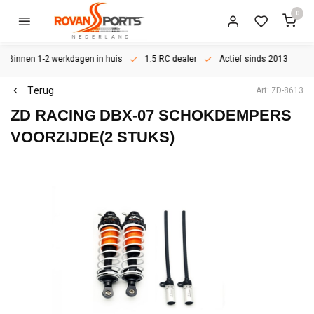
0
Binnen 1-2 werkdagen in huis
1:5 RC dealer
Actief sinds 2013
Terug
Art: ZD-8613
ZD RACING
DBX-07 SCHOKDEMPERS
VOORZIJDE(2 STUKS)