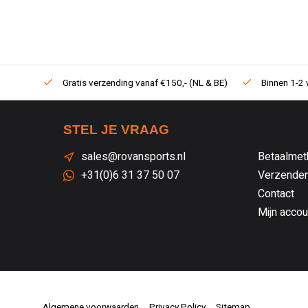
Gratis verzending vanaf €150,- (NL & BE)
Binnen 1-2 
STEL JE VRAAG
sales@rovansports.nl
Betaalmet
+31(0)6 31 37 50 07
Verzenden
Contact
Mijn accou
Algemene voorwaarden
Privacy Policy
Sitemap