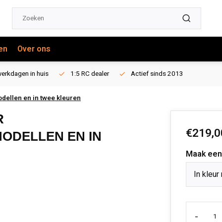
en
Over ons
erkdagen in huis
1:5 RC dealer
Actief sinds 2013
dellen en in twee kleuren
R
€219,0
ODELLEN EN IN
Maak een
In kleur
-