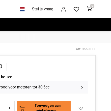
0
Stel je vraag
Art: 8550111
0
 keuze
 rood voor motoren tot 30.5cc
Toevoegen aan
+
winkelwagen