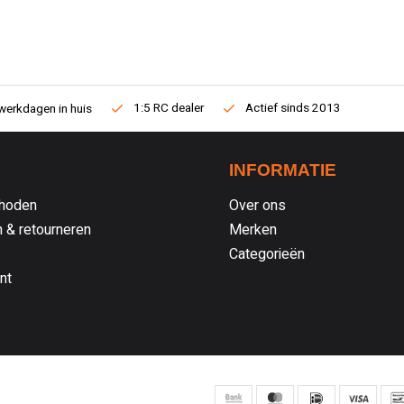
1:5 RC dealer
Actief sinds 2013
werkdagen in huis
INFORMATIE
hoden
Over ons
 & retourneren
Merken
Categorieën
nt