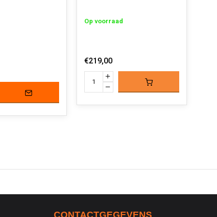
Op voorraad
Op 
€219,00
€39
CONTACTGEGEVENS