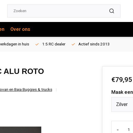
en
Over ons
erkdagen in huis
1:5 RC dealer
Actief sinds 2013
C ALU ROTO
€79,95
ovan en Baja Buggies & trucks
Maak een
Zilver
-