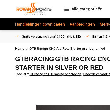
Alle categorieën
Handleidingen downloaden
Aanbiedingen
Merk
Gratis verzending vanaf €150,- (NL & BE)
Binnen 1-2 w
Home
GTB Racing CNC Alu Roto Starter in silver or red
GTBRACING
GTB RACING CN
STARTER IN SILVER OR RED
Toon alle:
FIDracing en GTBRacing onderdelen
,
Onderdelen voor R