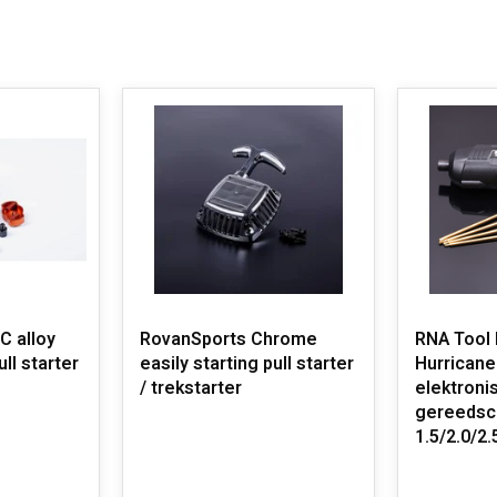
C alloy
RovanSports Chrome
RNA Tool RNA Tool
ull starter
easily starting pull starter
Hurricane
/ trekstarter
elektroni
gereedsch
1.5/2.0/2