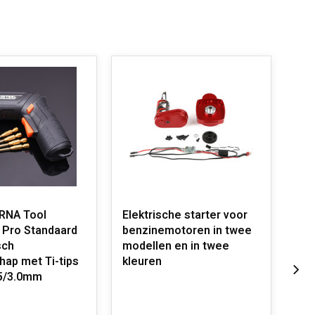
Elektrische starter voor
GTB
 Pro Standaard
benzinemotoren in twee
CNC
sch
modellen en in twee
in 
ap met Ti-tips
kleuren
ora
.5/3.0mm