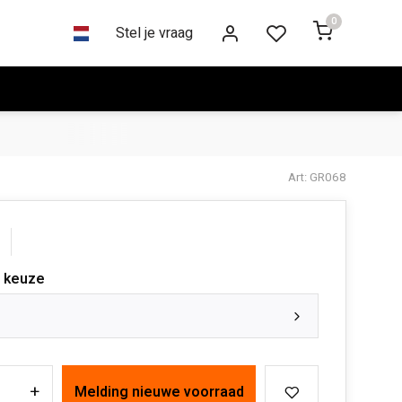
0
Stel je vraag
Art: GR068
 keuze
+
Melding nieuwe voorraad