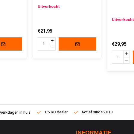
Uitverkocht
Uitverkocht
€21,95
€29,95
1:5 RC dealer
Actief sinds 2013
werkdagen in huis
INFORMATIE