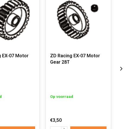
g EX-07 Motor
ZD Racing EX-07 Motor
ZD 
Gear 28T
Gea
d
Op voorraad
Op 
€3,50
€5,