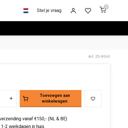
0
Stel je vraag
Art: ZD-8560
Toevoegen aan
+
winkelwagen
 verzending vanaf €150,- (NL & BE)
 1-2 werkdagen in huis