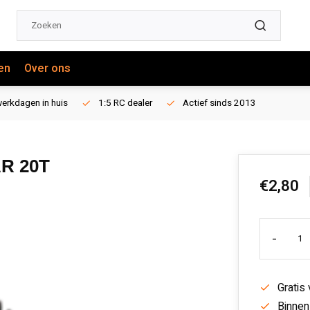
en
Over ons
erkdagen in huis
1:5 RC dealer
Actief sinds 2013
R 20T
€2,80
-
Gratis
Binnen