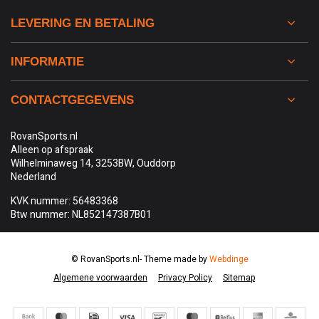
LEVERING EN BETALING
INFORMATIE
CONTACTGEGEVENS
RovanSports.nl
Alleen op afspraak
Wilhelminaweg 14, 3253BW, Ouddorp
Nederland
KVK nummer: 56483368
Btw nummer: NL852147387B01
© RovanSports.nl
- Theme made by
Webdinge
Algemene voorwaarden
Privacy Policy
Sitemap