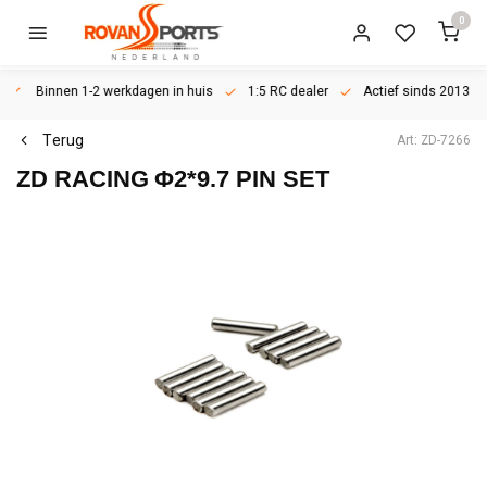
0
Binnen 1-2 werkdagen in huis
1:5 RC dealer
Actief sinds 2013
Terug
Art: ZD-7266
ZD RACING
Φ2*9.7 PIN SET