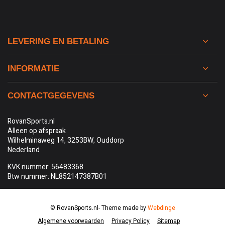
LEVERING EN BETALING
INFORMATIE
CONTACTGEGEVENS
RovanSports.nl
Alleen op afspraak
Wilhelminaweg 14, 3253BW, Ouddorp
Nederland
KVK nummer: 56483368
Btw nummer: NL852147387B01
© RovanSports.nl
- Theme made by
Webdinge
Algemene voorwaarden
Privacy Policy
Sitemap