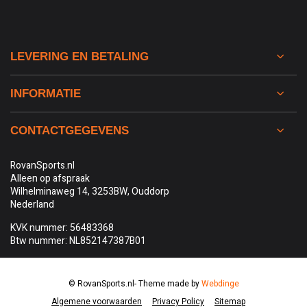
LEVERING EN BETALING
INFORMATIE
CONTACTGEGEVENS
RovanSports.nl
Alleen op afspraak
Wilhelminaweg 14, 3253BW, Ouddorp
Nederland
KVK nummer: 56483368
Btw nummer: NL852147387B01
© RovanSports.nl
- Theme made by
Webdinge
Algemene voorwaarden
Privacy Policy
Sitemap