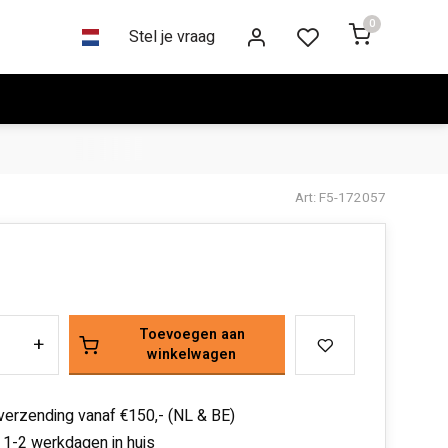
0
Stel je vraag
Art: F5-172057
Toevoegen aan
+
winkelwagen
 verzending vanaf €150,- (NL & BE)
 1-2 werkdagen in huis