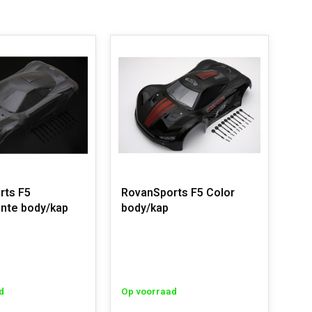
rts F5
RovanSports F5 Color
nte body/kap
body/kap
d
Op voorraad