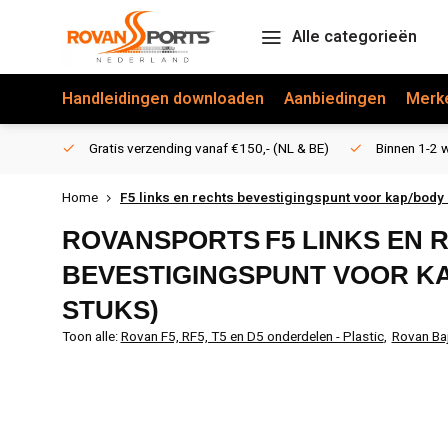
Alle categorieën
Handleidingen downloaden
Aanbiedingen
Merk
Gratis verzending vanaf €150,- (NL & BE)
Binnen 1-2 w
Home
F5 links en rechts bevestigingspunt voor kap/body 
ROVANSPORTS
F5 LINKS EN 
BEVESTIGINGSPUNT VOOR KA
STUKS)
Toon alle:
Rovan F5, RF5, T5 en D5 onderdelen - Plastic
,
Rovan Ba