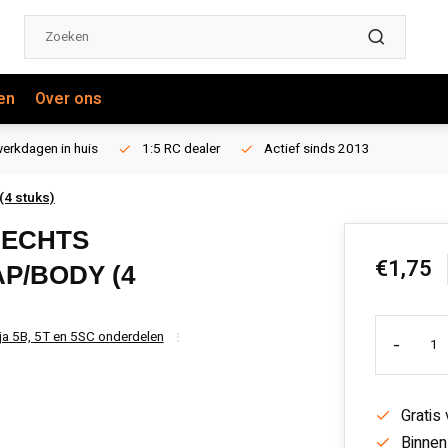
en
Over ons
erkdagen in huis
1:5 RC dealer
Actief sinds 2013
(4 stuks)
RECHTS
€1,75
P/BODY (4
ja 5B, 5T en 5SC onderdelen
-
Gratis
Binnen