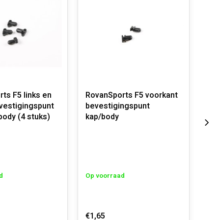
ts F5 links en
RovanSports F5 voorkant
Rov
vestigingspunt
bevestigingspunt
bod
body (4 stuks)
kap/body
Op 
d
Op voorraad
€119
€10
€1,65