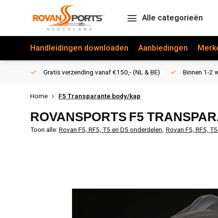
Alle categorieën
Handleidingen downloaden
Aanbiedingen
Merk
Gratis verzending vanaf €150,- (NL & BE)
Binnen 1-2 w
Home
F5 Transparante body/kap
ROVANSPORTS
F5 TRANSPAR
Toon alle:
Rovan F5, RF5, T5 en D5 onderdelen
,
Rovan F5, RF5, T5