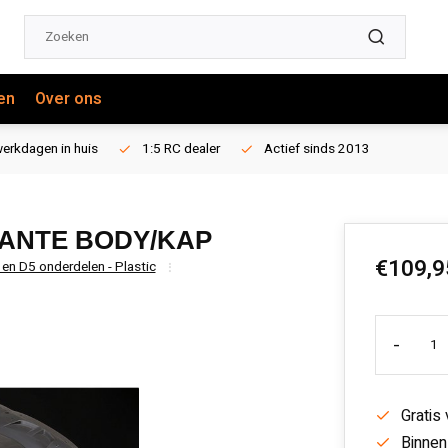
en
Over ons
erkdagen in huis
1:5 RC dealer
Actief sinds 2013
ANTE BODY/KAP
€109,9
 en D5 onderdelen - Plastic
-
Gratis
Binnen