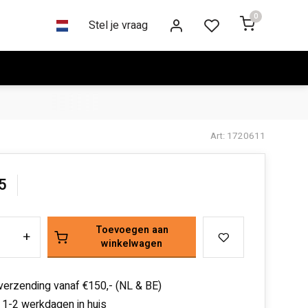
0
Stel je vraag
Art: 1720611
5
Toevoegen aan
+
winkelwagen
 verzending vanaf €150,- (NL & BE)
 1-2 werkdagen in huis