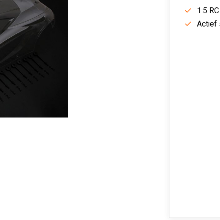
1:5 RC
Actief