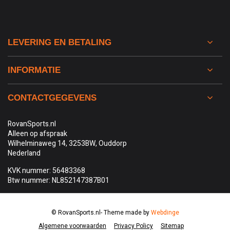
LEVERING EN BETALING
INFORMATIE
CONTACTGEGEVENS
RovanSports.nl
Alleen op afspraak
Wilhelminaweg 14, 3253BW, Ouddorp
Nederland
KVK nummer: 56483368
Btw nummer: NL852147387B01
© RovanSports.nl
- Theme made by
Webdinge
Algemene voorwaarden
Privacy Policy
Sitemap