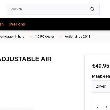
en
Over ons
erkdagen in huis
1:5 RC dealer
Actief sinds 2013
0°ADJUSTABLE AIR
€49,95
Maak een
Zilver
-