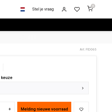
0
Stel je vraag
Art: FID065
 keuze
+
Melding nieuwe voorraad