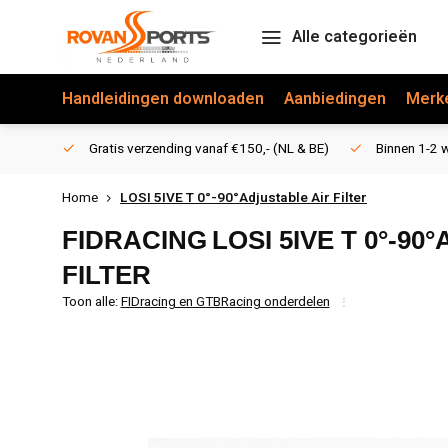
Alle categorieën
Handleidingen downloaden
Aanbiedingen
Merk
Gratis verzending vanaf €150,- (NL & BE)
Binnen 1-2 w
Home
LOSI 5IVE T 0°-90°Adjustable Air Filter
FIDRACING
LOSI 5IVE T 0°-9
FILTER
Toon alle:
FIDracing en GTBRacing onderdelen