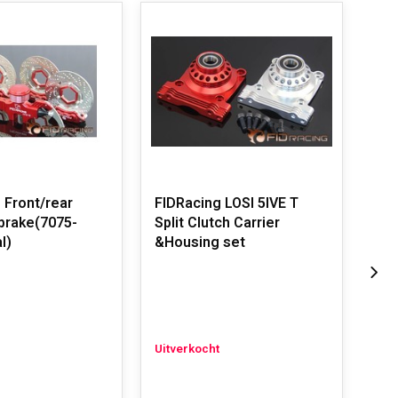
 Front/rear
FIDRacing LOSI 5IVE T
GTB
 brake(7075-
Split Clutch Carrier
CNC
l)
&Housing set
(st
5mm
Uitverkocht
Op 