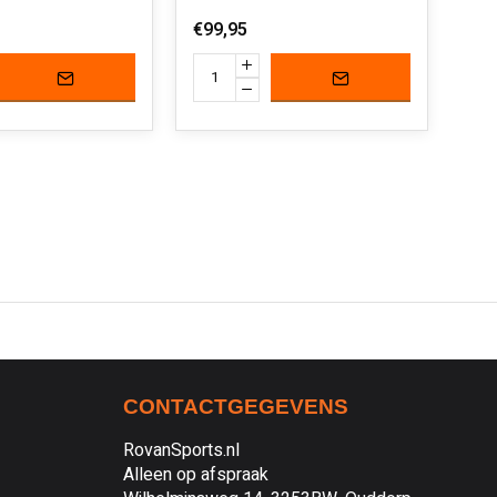
€99,95
€54
CONTACTGEGEVENS
RovanSports.nl
Alleen op afspraak