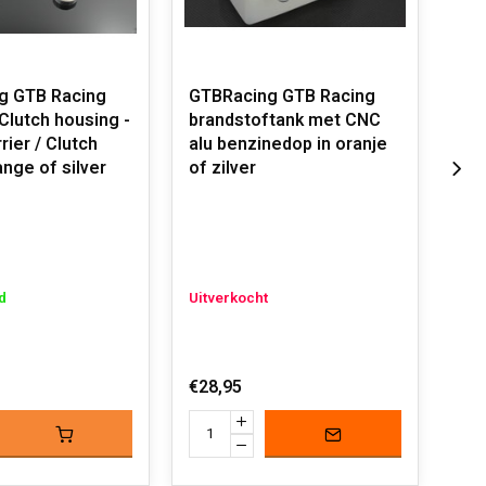
g GTB Racing
GTBRacing GTB Racing
GTB
Clutch housing -
brandstoftank met CNC
CNC
rier / Clutch
alu benzinedop in oranje
CNC
ange of silver
of zilver
Uit
d
Uitverkocht
€22
€28,95