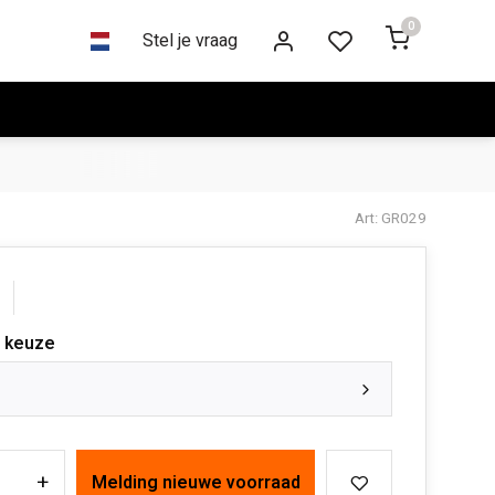
0
Stel je vraag
Art: GR029
 keuze
+
Melding nieuwe voorraad