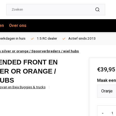
en
Over ons
erkdagen in huis
1:5 RC dealer
Actief sinds 2013
 silver or orange / Spoorverbreders / wiel hubs
ENDED FRONT EN
€39,95
VER OR ORANGE /
HUBS
Maak een
ovan en Baja Buggies & trucks
Oranje
-