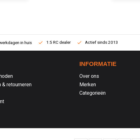
1:5 RC dealer
Actief sinds 2013
werkdagen in huis
INFORMATIE
hoden
Over ons
 & retourneren
Merken
Categorieën
nt