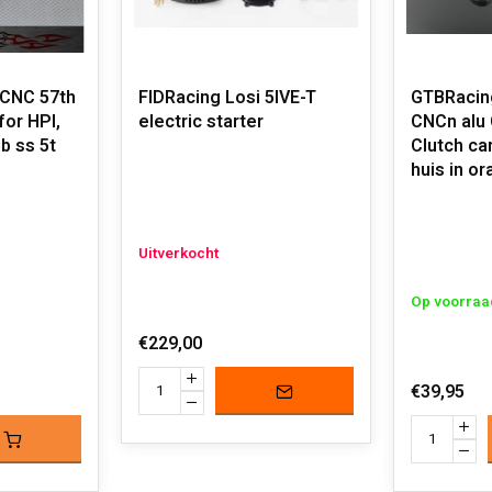
CNC 57th
FIDRacing Losi 5IVE-T
GTBRacin
for HPI,
electric starter
CNCn alu 
b ss 5t
Clutch car
huis in or
Uitverkocht
Op voorraa
€229,00
€39,95