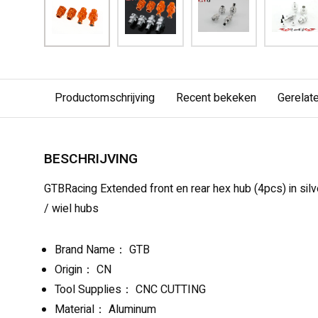
Productomschrijving
Recent bekeken
Gerelat
BESCHRIJVING
GTBRacing Extended front en rear hex hub (4pcs) in sil
/ wiel hubs
Brand Name： GTB
Origin： CN
Tool Supplies： CNC CUTTING
Material： Aluminum