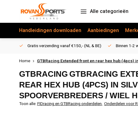
Alle categorieën
Handleidingen downloaden
Aanbiedingen
Merk
Gratis verzending vanaf €150,- (NL & BE)
Binnen 1-2 w
Home
GTBRacing Extended front en rear hex hub (4pcs) in
GTBRACING
GTBRACING EXT
REAR HEX HUB (4PCS) IN SIL
SPOORVERBREDERS / WIEL 
Toon alle:
FIDracing en GTBRacing onderdelen
,
Onderdelen voor R