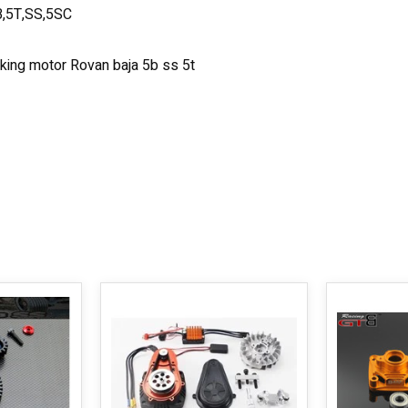
B,5T,SS,5SC
king motor Rovan baja 5b ss 5t