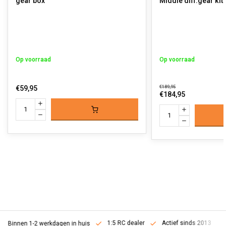
gear box
Middle diff.gear kit
Op voorraad
Op voorraad
€59,95
€189,95
€184,95
1:5 RC dealer
Actief sinds 2013
Binnen 1-2 werkdagen in huis