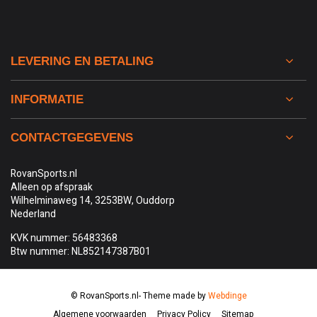
LEVERING EN BETALING
INFORMATIE
CONTACTGEGEVENS
RovanSports.nl
Alleen op afspraak
Wilhelminaweg 14, 3253BW, Ouddorp
Nederland
KVK nummer: 56483368
Btw nummer: NL852147387B01
© RovanSports.nl
- Theme made by
Webdinge
Algemene voorwaarden
Privacy Policy
Sitemap