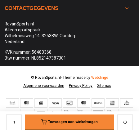
CONTACTGEGEVENS
RovanSports.nl
Alleen op afspraak
Wilhelminaweg 14, 3253BW, Ouddorp
Nederland
KVK nummer: 56483368
Btw nummer: NL852147387B01
© RovanSports.nl
- Theme made by
Webdinge
Algemene voorwaarden
Privacy Policy
Sitemap
Toevoegen aan winkelwagen