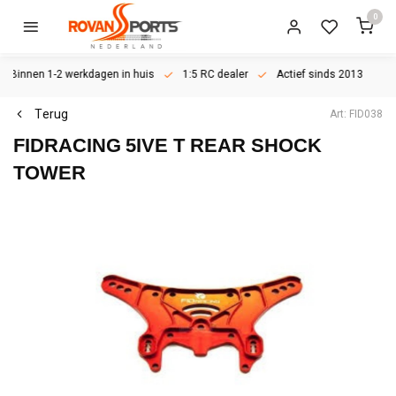
0
Binnen 1-2 werkdagen in huis
1:5 RC dealer
Actief sinds 2013
Terug
Art: FID038
FIDRACING
5IVE T REAR SHOCK
TOWER