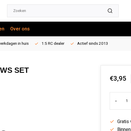
en
Over ons
erkdagen in huis
1:5 RC dealer
Actief sinds 2013
EWS SET
€3,95
-
Gratis
Binnen