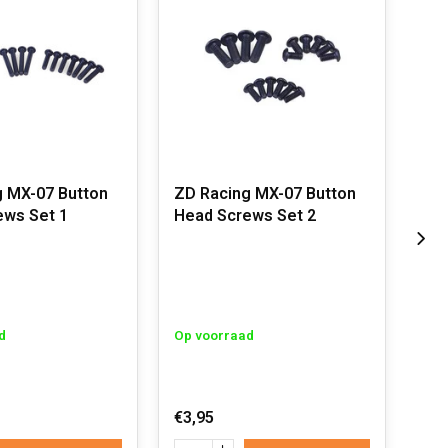
g MX-07 Button
ZD Racing MX-07 Button
ZD 
ews Set 1
Head Screws Set 2
Hea
d
Op voorraad
Op 
€3,95
€3,