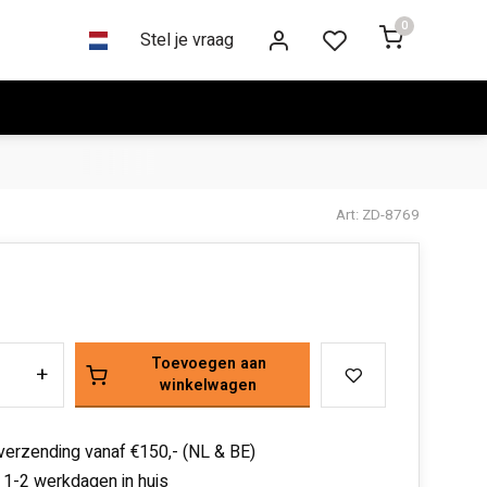
0
Stel je vraag
Art: ZD-8769
Toevoegen aan
+
winkelwagen
 verzending vanaf €150,- (NL & BE)
 1-2 werkdagen in huis