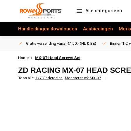
Alle categorieën
Handleidingen downloaden
Aanbiedingen
Merk
Gratis verzending vanaf €150,- (NL & BE)
Binnen 1-2 w
Home
MX-07 Head Screws Set
ZD RACING
MX-07 HEAD SCR
Toon alle:
1/7 Onderdelen
,
Monster truck MX-07