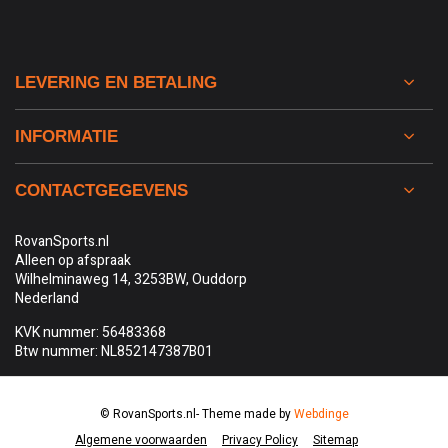
LEVERING EN BETALING
INFORMATIE
CONTACTGEGEVENS
RovanSports.nl
Alleen op afspraak
Wilhelminaweg 14, 3253BW, Ouddorp
Nederland
KVK nummer: 56483368
Btw nummer: NL852147387B01
© RovanSports.nl
- Theme made by
Webdinge
Algemene voorwaarden
Privacy Policy
Sitemap