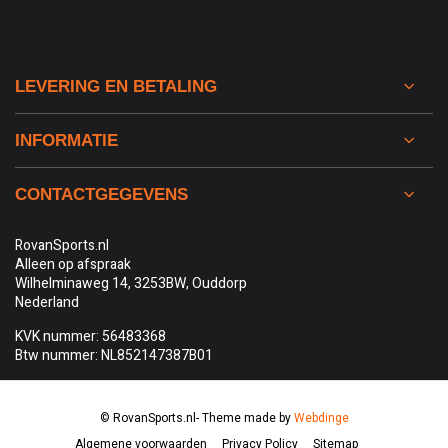
LEVERING EN BETALING
INFORMATIE
CONTACTGEGEVENS
RovanSports.nl
Alleen op afspraak
Wilhelminaweg 14, 3253BW, Ouddorp
Nederland
KVK nummer: 56483368
Btw nummer: NL852147387B01
© RovanSports.nl
- Theme made by
Webdinge
Algemene voorwaarden
Privacy Policy
Sitemap