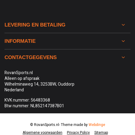
LEVERING EN BETALING
INFORMATIE
CONTACTGEGEVENS
RovanSports.nl
Alleen op afspraak
Wilhelminaweg 14, 3253BW, Ouddorp
Nederland
KVK nummer: 56483368
Btw nummer: NL852147387B01
© RovanSports.nl
- Theme made by
Webdinge
Algemene voorwaarden
Privacy Policy
Sitemap