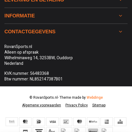
INFORMATIE
CONTACTGEGEVENS
RovanSports.nl
Alleen op afspraak
Wilhelminaweg 14, 3253BW, Ouddorp
Nederland
KVK nummer: 56483368
Btw nummer: NL852147387B01
© RovanSports.nl
- Theme made by
Webdinge
Algemene voorwaarden
Privacy Policy
Sitemap