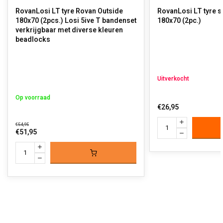
RovanLosi LT tyre Rovan Outside
RovanLosi LT tyre s
180x70 (2pcs.) Losi 5ive T bandenset
180x70 (2pc.)
verkrijgbaar met diverse kleuren
beadlocks
Uitverkocht
Op voorraad
€26,95
€54,95
€51,95