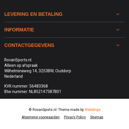
LEVERING EN BETALING
INFORMATIE
CONTACTGEGEVENS
RovanSports.nl
Alleen op afspraak
Wilhelminaweg 14, 3253BW, Ouddorp
Nederland
KVK nummer: 56483368
Btw nummer: NL852147387B01
© RovanSports.nl
- Theme made by
Webdinge
Algemene voorwaarden
Privacy Policy
Sitemap