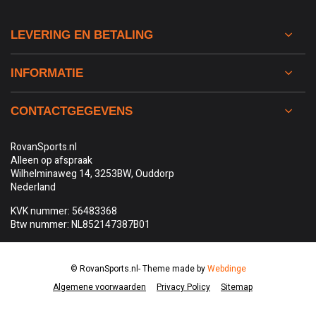
LEVERING EN BETALING
INFORMATIE
CONTACTGEGEVENS
RovanSports.nl
Alleen op afspraak
Wilhelminaweg 14, 3253BW, Ouddorp
Nederland
KVK nummer: 56483368
Btw nummer: NL852147387B01
© RovanSports.nl
- Theme made by
Webdinge
Algemene voorwaarden
Privacy Policy
Sitemap