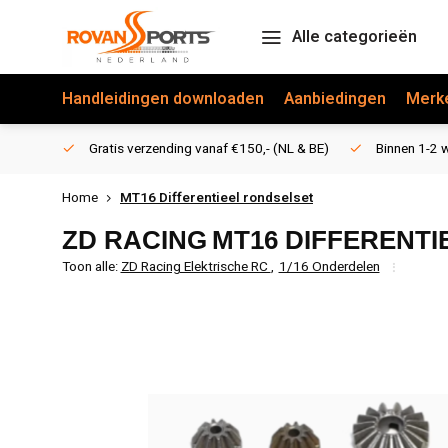
Alle categorieën
Handleidingen downloaden
Aanbiedingen
Merk
Gratis verzending vanaf €150,- (NL & BE)
Binnen 1-2 w
Home
MT16 Differentieel rondselset
ZD RACING
MT16 DIFFERENT
Toon alle:
ZD Racing Elektrische RC
,
1/16 Onderdelen