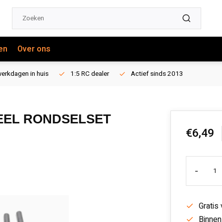
en
Over ons
erkdagen in huis
1:5 RC dealer
Actief sinds 2013
IEEL RONDSELSET
€6,49
-
Gratis
Binnen