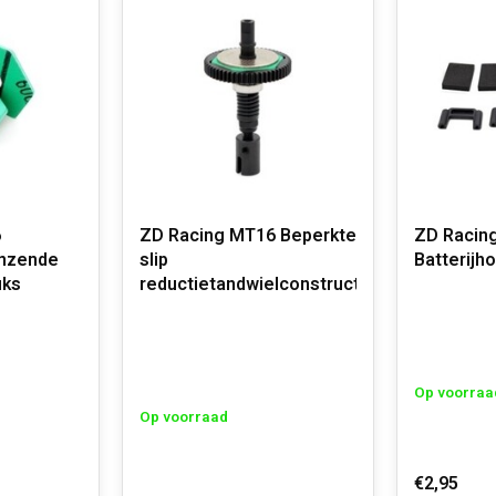
6
ZD Racing MT16 Beperkte
ZD Racin
enzende
slip
Batterijh
uks
reductietandwielconstructie
Op voorraa
Op voorraad
€2,95