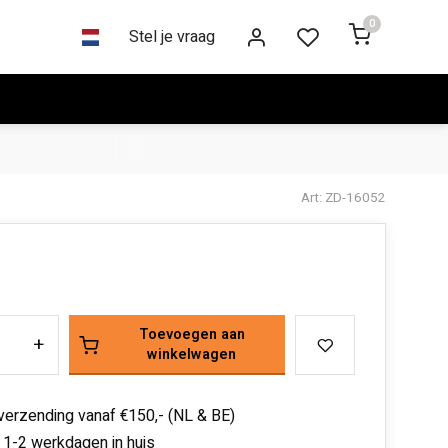
0
Stel je vraag
Art: ZD-16052
Toevoegen aan
+
winkelwagen
 verzending vanaf €150,- (NL & BE)
 1-2 werkdagen in huis