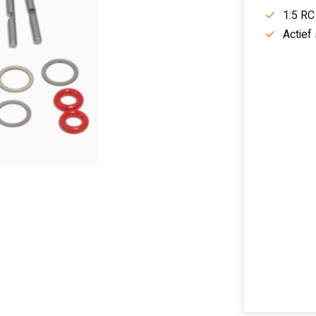
1:5 RC
Actief