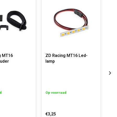
g MT16
ZD Racing MT16 Led-
ZD 
ouder
lamp
bev
d
Op voorraad
Op 
€3,25
€2,